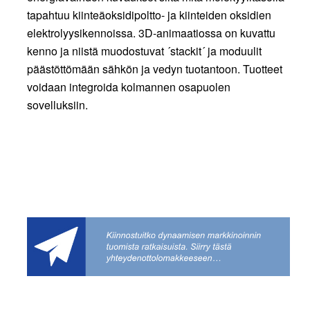
tapahtuu kiinteäoksidipoltto- ja kiinteiden oksidien
elektrolyysikennoissa. 3D-animaatiossa on kuvattu
kenno ja niistä muodostuvat ´stackit´ ja moduulit
päästöttömään sähkön ja vedyn tuotantoon. Tuotteet
voidaan integroida kolmannen osapuolen
sovelluksiin.