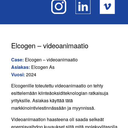
Elcogen – videoanimaatio
Case:
Elcogen – videoanimaatio
Asiakas:
Elcogen As
Vuosi:
2024
Elcogenille toteutettu videoanimaatio on tehty
esittelemään kiinteäoksiditeknologian ratkaisuja
yrityksille. Asiakas käyttää tätä
markkinointiviestinnässään ja myynnissä.
Videoanimaation haasteena oli saada selkeät
energiavaihdon kuvaukset siitä mitä molekyylitasolla