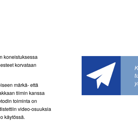
an koneistuksessa
nesteet korvataan
eiseen märkä- että
kkaan tiimin kanssa
todin toiminta on
stettiin video-osuuksia
 jo käytössä.