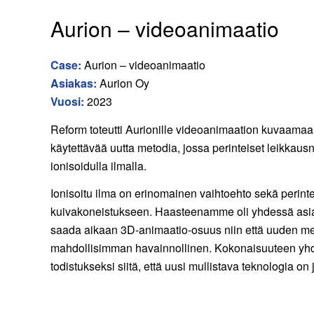
Aurion – videoanimaatio
Case:
Aurion – videoanimaatio
Asiakas:
Aurion Oy
Vuosi:
2023
Reform toteutti Aurionille videoanimaation kuvaama
käytettävää uutta metodia, jossa perinteiset leikkaus
ionisoidulla ilmalla.
Ionisoitu ilma on erinomainen vaihtoehto sekä perint
kuivakoneistukseen. Haasteenamme oli yhdessä asia
saada aikaan 3D-animaatio-osuus niin että uuden me
mahdollisimman havainnollinen. Kokonaisuuteen yhdi
todistukseksi siitä, että uusi mullistava teknologia on