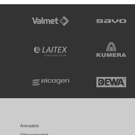
Animaatiot
Videoanimaatiot